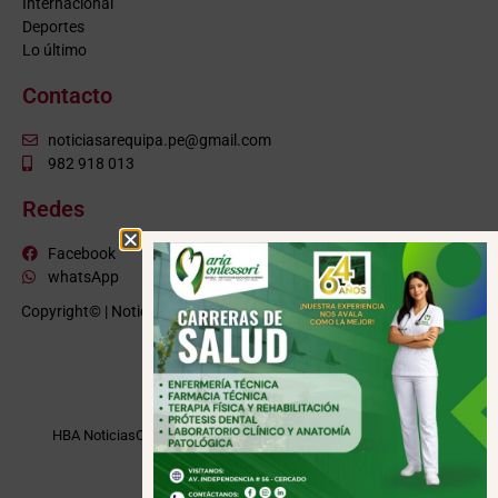
Internacional
Deportes
Lo último
Contacto
noticiasarequipa.pe@gmail.com
982 918 013
Redes
Facebook
whatsApp
Copyright© | NoticiasArequipa.pe |
Grupo HBA Noticias
| Todos los
derechos reservados
VISITE TAMBIÉN
HBA Noticias
Cusco Informa
Moquegua Noticias
Tacna Noticias
Puno Noticias