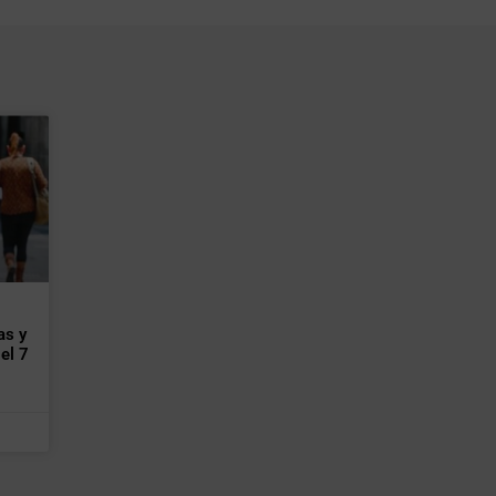
as y
el 7