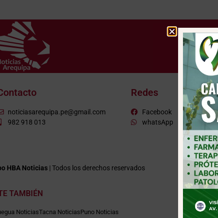
Contacto
Redes
noticiasarequipa.pe@gmail.com
Facebook
982 918 013
whatsApp
o HBA Noticias
| Todos los derechos reservados
ITE TAMBIÉN
egua Noticias
Tacna Noticias
Puno Noticias