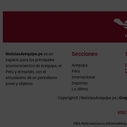
Secciones
NoticiasArequipa.pe
es un
espacio para los principales
Arequipa
acontecimientos de Arequipa, el
Perú
Perú y el mundo, con el
Internacional
entusiasmo de un periodismo
Deportes
joven y objetivo.
Lo último
Copyright© | NoticiasArequipa.pe |
Grup
VIS
HBA Noticias
Cusco Informa
Moqu