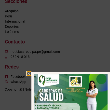
Secciones
Arequipa
Perú
Internacional
Deportes
Lo último
Contacto
noticiasarequipa.pe@gmail.com
982 918 013
Redes
Facebook
whatsApp
Copyright© | NoticiasArequipa.pe |
Grupo HBA Noticias
| Todos los
derechos reservados
VISITE TAMBIÉN