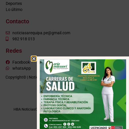
Deportes
Lo último
Contacto
noticiasarequipa.pe@gmail.com
982 918 013
Redes
Facebook
whatsApp
Copyright© | NoticiasArequipa.pe |
Grupo HBA Noticias
| Todos los
derechos reservados
VISITE TAMBIÉN
HBA Noticias
Cusco Informa
Moquegua Noticias
Tacna Noticias
Puno Noticias