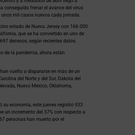
icentro y a mediados de abril llegó a
ha conseguido frenar el avance del virus
n unos mil casos nuevos cada jornada.
ecino estado de Nueva Jersey con 166 000
lifornia, que se ha convertido en uno de
697 decesos, según recientes datos.
to de la pandemia, ahora están
 han vuelto a dispararse en más de un
Carolina del Norte y del Sur, Dakota del
n, Nevada, Nuevo México, Oklahoma,
ó su economía, este jueves registró 933
ne un incremento del 37% con respecto a
 167 personas han muerto por el