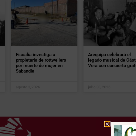
Fiscalía investiga a
Arequipa celebrará el
propietaria de rottweilers
legado musical de Cást
por muerte de mujer en
Vera con concierto grat
Sabandía
agosto 3, 2026
julio 30, 2026