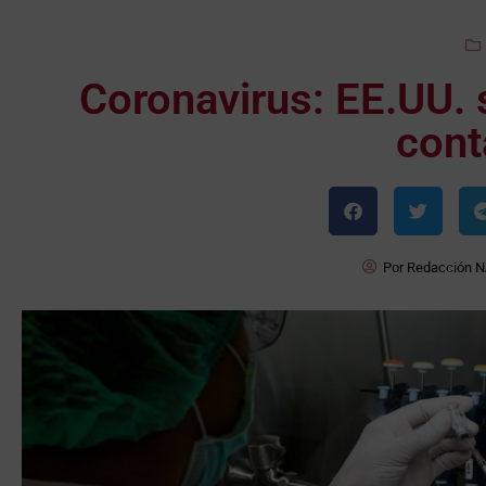
Coronavirus: EE.UU. 
cont
Por
Redacción 