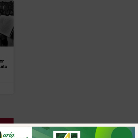
or
uito