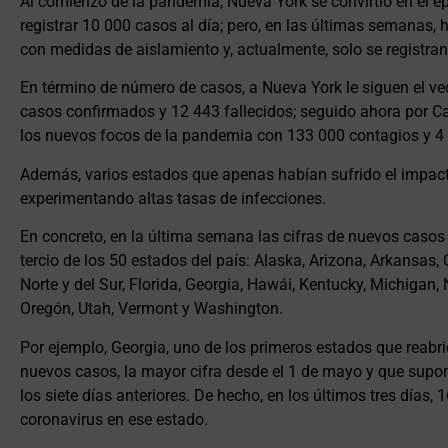
Al comienzo de la pandemia, Nueva York se convirtió en el ep
registrar 10 000 casos al día; pero, en las últimas semanas, 
con medidas de aislamiento y, actualmente, solo se registra
En término de número de casos, a Nueva York le siguen el v
casos confirmados y 12 443 fallecidos; seguido ahora por Ca
los nuevos focos de la pandemia con 133 000 contagios y 4 
Además, varios estados que apenas habían sufrido el impac
experimentando altas tasas de infecciones.
En concreto, en la última semana las cifras de nuevos casos
tercio de los 50 estados del país: Alaska, Arizona, Arkansas, 
Norte y del Sur, Florida, Georgia, Hawái, Kentucky, Michiga
Oregón, Utah, Vermont y Washington.
Por ejemplo, Georgia, uno de los primeros estados que reabri
nuevos casos, la mayor cifra desde el 1 de mayo y que supo
los siete días anteriores. De hecho, en los últimos tres días,
coronavirus en ese estado.