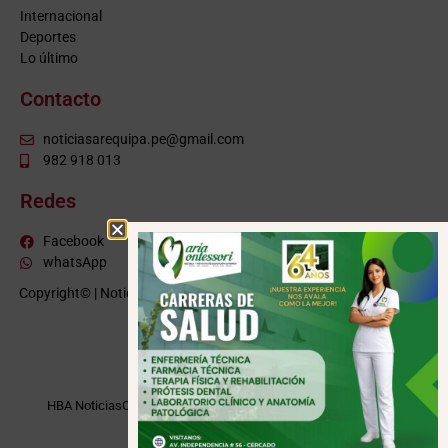
Internacional
Deportes
Lo último
Contacto
noticiasarequipa.pe@gmail.com
982 918 013
Redes
Facebook
whatsApp
Copyright© | NoticiasArequipa.pe |
Grupo HBA Noticias
| Todos los
derechos reservados
VISITE TAMBIÉN
HBA Noticias
Cusco Informa
Moquegua Noticias
Tacna Noticias
Puno Noticias