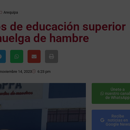
Arequipa
os de educación superior
 huelga de hambre
noviembre 14, 2023
6:23 pm
Únete a
nuestro cana
de WhatsApp
Recibe
noticias en
Google News