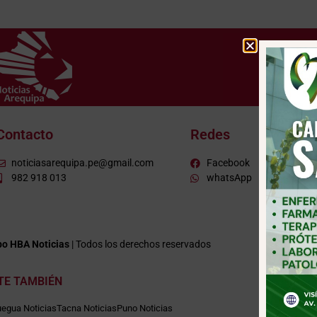
Contacto
Redes
noticiasarequipa.pe@gmail.com
Facebook
982 918 013
whatsApp
o HBA Noticias
| Todos los derechos reservados
ITE TAMBIÉN
egua Noticias
Tacna Noticias
Puno Noticias