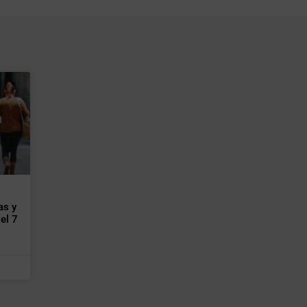
as y
el 7