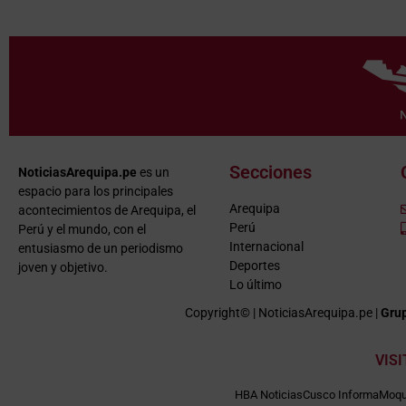
Secciones
NoticiasArequipa.pe
es un
espacio para los principales
Arequipa
acontecimientos de Arequipa, el
Perú
Perú y el mundo, con el
Internacional
entusiasmo de un periodismo
Deportes
joven y objetivo.
Lo último
Copyright© | NoticiasArequipa.pe |
Grup
VIS
HBA Noticias
Cusco Informa
Moqu