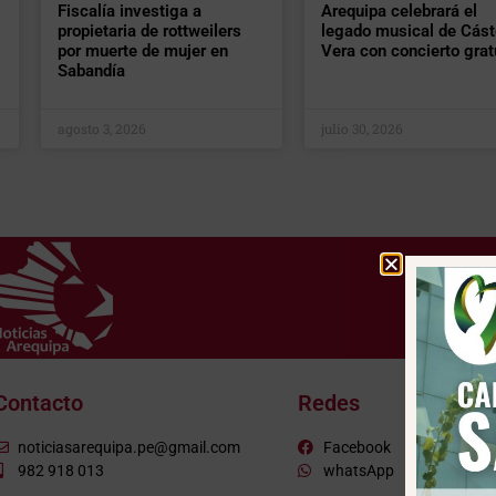
Fiscalía investiga a
Arequipa celebrará el
propietaria de rottweilers
legado musical de Cást
por muerte de mujer en
Vera con concierto grat
Sabandía
agosto 3, 2026
julio 30, 2026
Contacto
Redes
noticiasarequipa.pe@gmail.com
Facebook
982 918 013
whatsApp