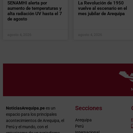
SENAMHI alerta por
La Revolución de 1950
aumento de temperaturas y
vuelve al escenario en el
alta radiación UV hasta el 7
mes jubilar de Arequipa
de agosto
agosto 4, 2026
agosto 4, 2026
Secciones
NoticiasArequipa.pe
es un
espacio para los principales
Arequipa
acontecimientos de Arequipa, el
Perú
Perú y el mundo, con el
Internacional
entusiasmo de un periodismo