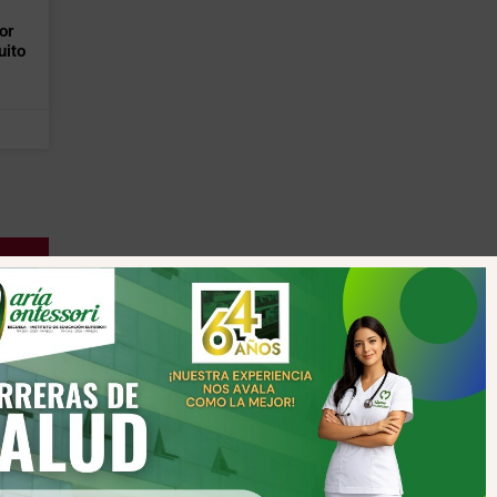
or
uito