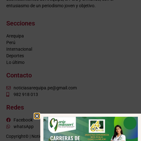
entusiasmo de un periodismo joven y objetivo.
Secciones
Arequipa
Perú
Internacional
Deportes
Lo último
Contacto
noticiasarequipa.pe@gmail.com
982 918 013
Redes
Facebook
whatsApp
Copyright© | NoticiasArequipa.pe |
Grupo HBA Noticias
| Todos los