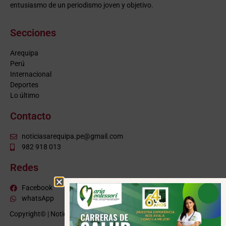
entusiasmo de un periodismo joven y objetivo.
Secciones
Arequipa
Perú
Internacional
Deportes
Lo último
Contacto
noticiasarequipa.pe@gmail.com
982 918 013
Redes
Facebook
whatsApp
Copyright© | NoticiasArequipa.pe |
Grupo HBA Noticias
| Todos los
derechos reservados