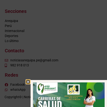
Secciones
Arequipa
Perú
Internacional
Deportes
Lo último
Contacto
noticiasarequipa.pe@gmail.com
982 918 013
Redes
Facebook
whatsApp
Copyright© | NoticiasArequipa.pe |
Grupo HBA Noticias
| Todos los
derechos reservados