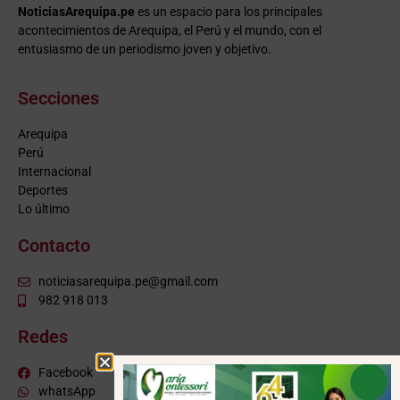
NoticiasArequipa.pe
es un espacio para los principales
acontecimientos de Arequipa, el Perú y el mundo, con el
entusiasmo de un periodismo joven y objetivo.
Secciones
Arequipa
Perú
Internacional
Deportes
Lo último
Contacto
noticiasarequipa.pe@gmail.com
982 918 013
Redes
Facebook
whatsApp