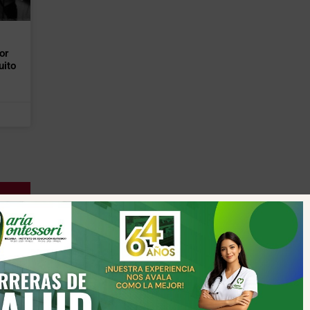
or
uito