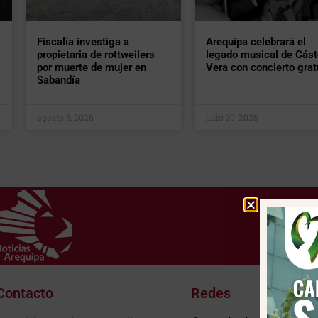
Fiscalía investiga a
Arequipa celebrará el
propietaria de rottweilers
legado musical de Cást
por muerte de mujer en
Vera con concierto grat
Sabandía
agosto 3, 2026
julio 30, 2026
Contacto
Redes