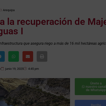
Arequipa
 la recuperación de Maj
guas I
a infraestructura que asegura riego a más de 16 mil hectáreas agríc
e
junio 19, 2025
4:45 pm
Únete a
nuestro cana
de WhatsApp
Recibe