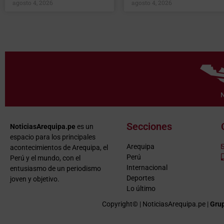
agosto 4, 2026
agosto 4, 2026
Secciones
NoticiasArequipa.pe
es un
espacio para los principales
Arequipa
acontecimientos de Arequipa, el
Perú
Perú y el mundo, con el
Internacional
entusiasmo de un periodismo
Deportes
joven y objetivo.
Lo último
Copyright© | NoticiasArequipa.pe |
Grup