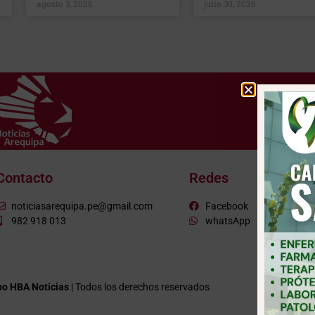
agosto 3, 2026
julio 30, 2026
Contacto
Redes
noticiasarequipa.pe@gmail.com
Facebook
982 918 013
whatsApp
o HBA Noticias
| Todos los derechos reservados