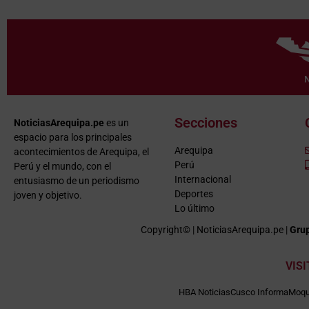
Secciones
NoticiasArequipa.pe
es un
espacio para los principales
Arequipa
acontecimientos de Arequipa, el
Perú
Perú y el mundo, con el
Internacional
entusiasmo de un periodismo
Deportes
joven y objetivo.
Lo último
Copyright© | NoticiasArequipa.pe |
Grup
VIS
HBA Noticias
Cusco Informa
Moqu