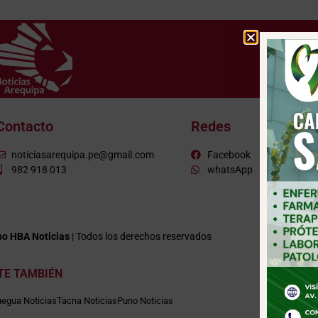
Contacto
Redes
noticiasarequipa.pe@gmail.com
Facebook
982 918 013
whatsApp
o HBA Noticias
| Todos los derechos reservados
ITE TAMBIÉN
egua Noticias
Tacna Noticias
Puno Noticias