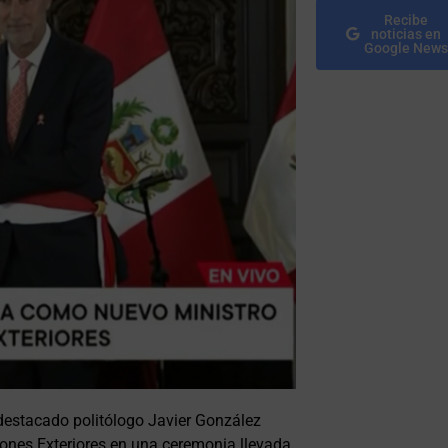
Recibe
noticias en
Google News
 destacado politólogo Javier González
ones Exteriores en una ceremonia llevada