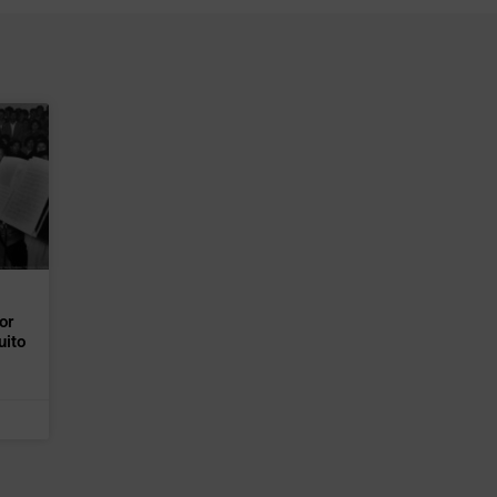
or
uito