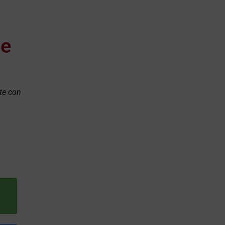
de
rte con
l