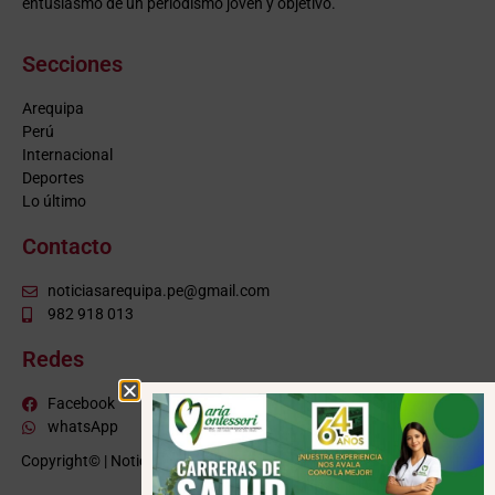
entusiasmo de un periodismo joven y objetivo.
Secciones
Arequipa
Perú
Internacional
Deportes
Lo último
Contacto
noticiasarequipa.pe@gmail.com
982 918 013
Redes
Facebook
whatsApp
Copyright© | NoticiasArequipa.pe |
Grupo HBA Noticias
| Todos los
derechos reservados