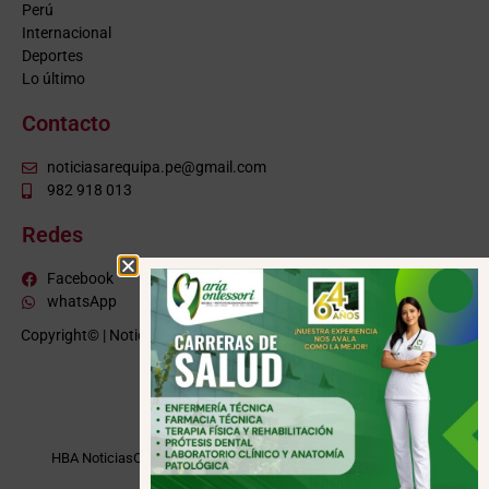
Perú
Internacional
Deportes
Lo último
Contacto
noticiasarequipa.pe@gmail.com
982 918 013
Redes
Facebook
whatsApp
Copyright© | NoticiasArequipa.pe |
Grupo HBA Noticias
| Todos los
derechos reservados
VISITE TAMBIÉN
HBA Noticias
Cusco Informa
Moquegua Noticias
Tacna Noticias
Puno Noticias