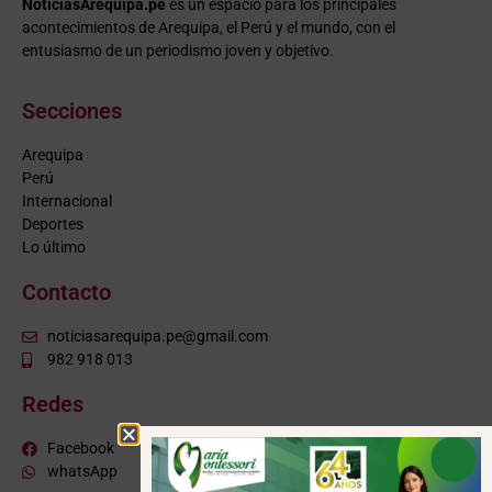
NoticiasArequipa.pe
es un espacio para los principales
acontecimientos de Arequipa, el Perú y el mundo, con el
entusiasmo de un periodismo joven y objetivo.
Secciones
Arequipa
Perú
Internacional
Deportes
Lo último
Contacto
noticiasarequipa.pe@gmail.com
982 918 013
Redes
Facebook
whatsApp