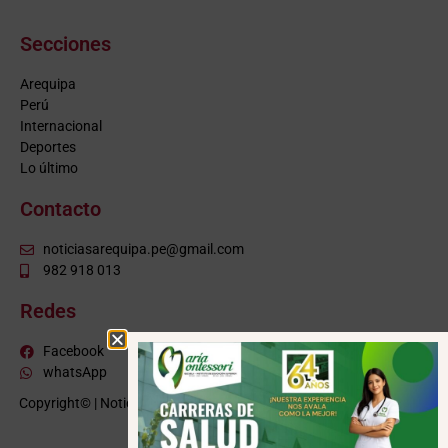
Secciones
Arequipa
Perú
Internacional
Deportes
Lo último
Contacto
noticiasarequipa.pe@gmail.com
982 918 013
Redes
Facebook
whatsApp
Copyright© | NoticiasArequipa.pe |
Grupo HBA Noticias
| Todos los
derechos reservados