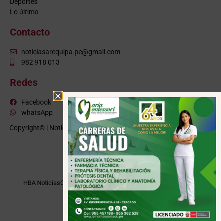
Deportes
Lo último
Contacto
noticiasarequipa.pe@gmail.com
982 918 013
Redes
Facebook
whatsApp
Copyright© | NoticiasArequipa.pe |
Grupo HBA Noticias
| Todos los
derechos reservados
VISITE TAMBIÉN
HBA Noticias
Cusco Informa
Moquegua Noticias
Tacna Noticias
Puno Noticias