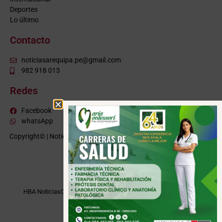
Deportes
Lo último
Contacto
noticiasarequipa.pe@gmail.com
982 918 013
Redes
Facebook
whatsApp
Copyright© | NoticiasArequipa.pe |
Grupo HBA Noticias
| Todos los
derechos reservados
VISITE TAMBIÉN
HBA Noticias
Cusco Informa
Moquegua Noticias
Tacna Noticias
Puno Noticias