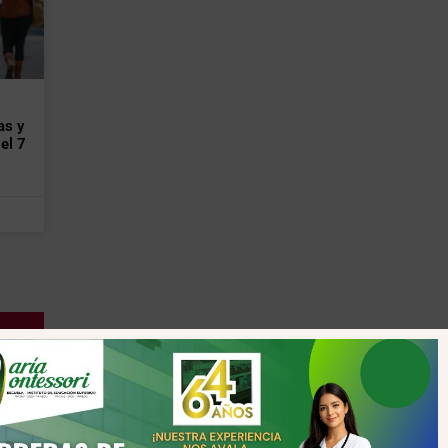
as y
el 7