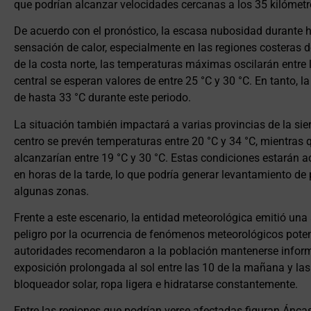
que podrían alcanzar velocidades cercanas a los 35 kilómetr
De acuerdo con el pronóstico, la escasa nubosidad durante 
sensación de calor, especialmente en las regiones costeras de
de la costa norte, las temperaturas máximas oscilarán entre l
central se esperan valores de entre 25 °C y 30 °C. En tanto, l
de hasta 33 °C durante este periodo.
La situación también impactará a varias provincias de la sier
centro se prevén temperaturas entre 20 °C y 34 °C, mientras qu
alcanzarían entre 19 °C y 30 °C. Estas condiciones estarán 
en horas de la tarde, lo que podría generar levantamiento de 
algunas zonas.
Frente a este escenario, la entidad meteorológica emitió una 
peligro por la ocurrencia de fenómenos meteorológicos potenc
autoridades recomendaron a la población mantenerse informad
exposición prolongada al sol entre las 10 de la mañana y las 
bloqueador solar, ropa ligera e hidratarse constantemente.
Entre las regiones que podrían verse afectadas figuran Ánca