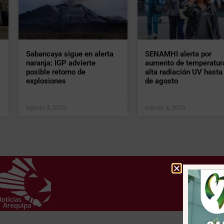
Sabancaya sigue en alerta
SENAMHI alerta por
naranja: IGP advierte
aumento de temperatur
posible retorno de
alta radiación UV hasta 
explosiones
de agosto
agosto 4, 2026
agosto 4, 2026