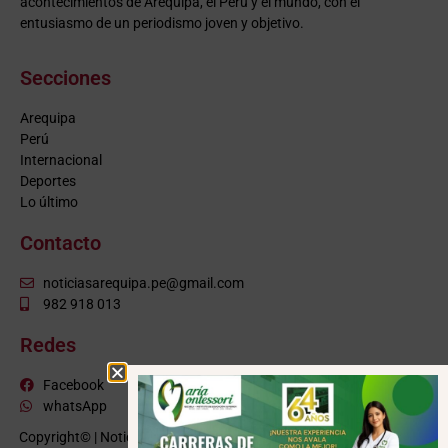
acontecimientos de Arequipa, el Perú y el mundo, con el
entusiasmo de un periodismo joven y objetivo.
Secciones
Arequipa
Perú
Internacional
Deportes
Lo último
Contacto
noticiasarequipa.pe@gmail.com
982 918 013
Redes
Facebook
whatsApp
Copyright© | NoticiasArequipa.pe |
Grupo HBA Noticias
| Todos los