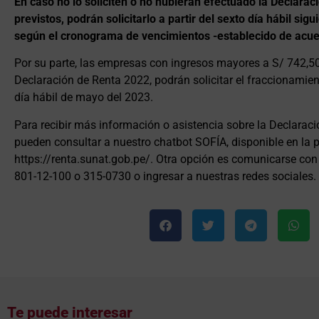
En caso no lo soliciten o no hubieran efectuado la Declarac
previstos, podrán solicitarlo a partir del sexto día hábil si
según el cronograma de vencimientos -establecido de acuer
Por su parte, las empresas con ingresos mayores a S/ 742,5
Declaración de Renta 2022, podrán solicitar el fraccionamien
día hábil de mayo del 2023.
Para recibir más información o asistencia sobre la Declaraci
pueden consultar a nuestro chatbot SOFÍA, disponible en la 
https://renta.sunat.gob.pe/. Otra opción es comunicarse con l
801-12-100 o 315-0730 o ingresar a nuestras redes sociales.
Te puede interesar