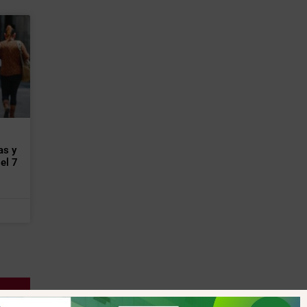
as y
el 7