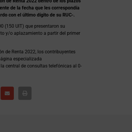
ión de Renta 2022 dentro de los plazos
guiente de la fecha que les correspondía
do con el último dígito de su RUC-.
00 (150 UIT) que presentaron su
to y/o aplazamiento a partir del primer
ón de Renta 2022, los contribuyentes
página especializada
a central de consultas telefónicas al 0-