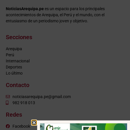
NoticiasArequipa.pe
es un espacio para los principales
acontecimientos de Arequipa, el Perú y el mundo, con el
entusiasmo de un periodismo joven y objetivo.
Secciones
Arequipa
Perú
Internacional
Deportes
Lo último
Contacto
noticiasarequipa.pe@gmail.com
982 918 013
Redes
Facebook