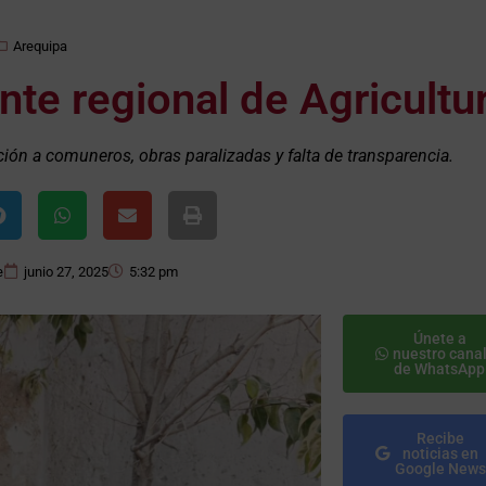
Arequipa
ente regional de Agricultu
ión a comuneros, obras paralizadas y falta de transparencia.
e
junio 27, 2025
5:32 pm
Únete a
nuestro cana
de WhatsApp
Recibe
noticias en
Google News