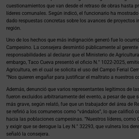
cuestionamientos que van desde el retraso de obras hasta p
líderes comunales. Según indicó, el funcionario ha mostrado 
dado respuestas concretas sobre los avances de proyectos im
región.
Uno de los hechos que más indignación generó fue lo ocurrido
Campesino. La consejera desmintió públicamente al gerente y
responsabilidades al declarar que el Ministerio de Agricultur
embargo, Taco Cueva presentó el oficio N.° 1022-2025, emiti
Agricultura, en el cual se solicita el uso del Campo Ferial Cerr
“Nos quieren engañar para justificar el maltrato a nuestros c
Además, denunció que varios representantes legítimos de l
fueron excluidos arbitrariamente del evento, a pesar de que 
más grave, según relató, fue que un trabajador del área de R
se refirió a los comuneros como “vándalos”, lo que calificó 
hacia las poblaciones campesinas. “Nuestros líderes, como C
y exigir que se derogue la Ley N.° 32293, que vulnera los der
señaló la consejera.