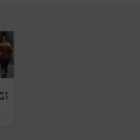
as y
el 7