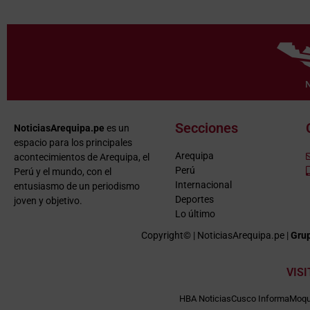
Secciones
NoticiasArequipa.pe
es un
espacio para los principales
Arequipa
acontecimientos de Arequipa, el
Perú
Perú y el mundo, con el
Internacional
entusiasmo de un periodismo
Deportes
joven y objetivo.
Lo último
Copyright© | NoticiasArequipa.pe |
Grup
VIS
HBA Noticias
Cusco Informa
Moqu