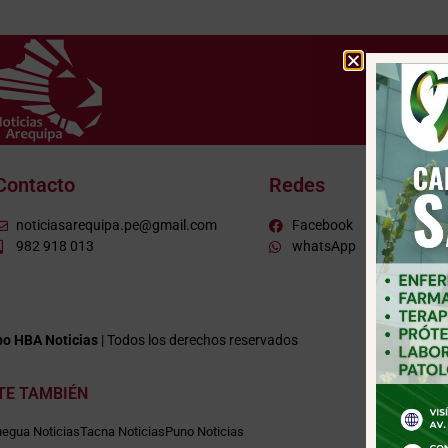
Contacto
Redes
noticiasarequipa.pe@gmail.com
Facebook
982 918 013
whatsApp
o HBA Noticias
| Todos los derechos reservados
ITE TAMBIÉN
egua Noticias
Tacna Noticias
Puno Noticias