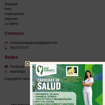
Arequipa
Perú
Internacional
Deportes
Lo último
Contacto
noticiasarequipa.pe@gmail.com
982 918 013
Redes
Facebook
whatsApp
Copyright© | NoticiasArequipa.pe |
Grupo HBA Noticias
| Todos los
derechos reservados
VISITE TAMBIÉN
HBA Noticias
Cusco Informa
Moquegua Noticias
Tacna Noticias