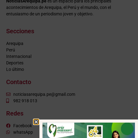
NoticiasArequipa.pe
es un espacio para los principales
acontecimientos de Arequipa, el Perú y el mundo, con el
entusiasmo de un periodismo joven y objetivo.
Secciones
Arequipa
Perú
Internacional
Deportes
Lo último
Contacto
noticiasarequipa.pe@gmail.com
982 918 013
Redes
Facebook
whatsApp