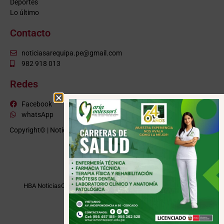
Deportes
Lo último
Contacto
noticiasarequipa.pe@gmail.com
982 918 013
Redes
Facebook
whatsApp
Copyright© | NoticiasArequipa.pe |
Grupo HBA Noticias
| Todos los
derechos reservados
VISITE TAMBIÉN
HBA Noticias
Cusco Informa
Moquegua Noticias
Tacna Noticias
Puno Noticias