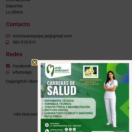
Deportes
Lo último
Contacto
noticiasarequipa.pe@gmail.com
982 918 013
Redes
Facebook
whatsApp
Copyright© | NoticiasArequipa.pe |
Grupo HBA Noticias
| Todos los
derechos reservados
VISITE TAMBIÉN
HBA Noticias
Cusco Informa
Moquegua Noticias
Tacna Noticias
Puno Noticias