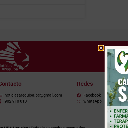
Contacto
Redes
noticiasarequipa.pe@gmail.com
Facebook
982 918 013
whatsApp