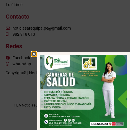
Lo último
Contacto
noticiasarequipa.pe@gmail.com
982 918 013
Redes
Facebook
whatsApp
Copyright© | NoticiasArequipa.pe |
Grupo HBA Noticias
| Todos los
derechos reservados
VISITE TAMBIÉN
HBA Noticias
Cusco Informa
Moquegua Noticias
Tacna Noticias
Puno Noticias