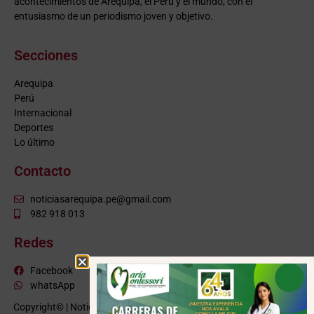
acontecimientos de Arequipa, el Perú y el mundo, con el
entusiasmo de un periodismo joven y objetivo.
Secciones
Arequipa
Perú
Internacional
Deportes
Lo último
Contacto
noticiasarequipa.pe@gmail.com
982 918 013
Redes
Facebook
whatsApp
Copyright© | NoticiasArequipa.pe |
Grupo HBA Noticias
| Todos los