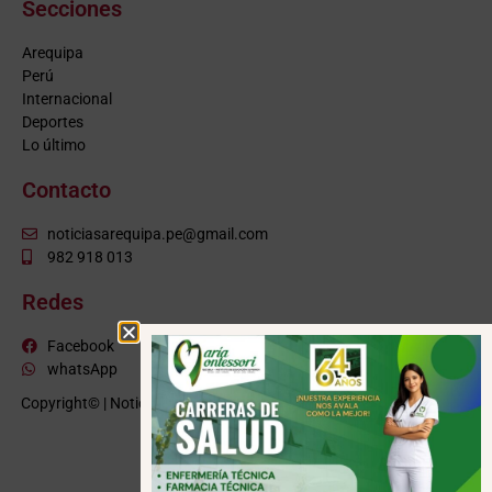
Secciones
Arequipa
Perú
Internacional
Deportes
Lo último
Contacto
noticiasarequipa.pe@gmail.com
982 918 013
Redes
Facebook
whatsApp
Copyright© | NoticiasArequipa.pe |
Grupo HBA Noticias
| Todos los
derechos reservados
VISITE TAMBIÉN