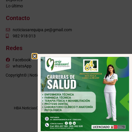
Lo último
Contacto
noticiasarequipa.pe@gmail.com
982 918 013
Redes
Facebook
whatsApp
Copyright© | NoticiasArequipa.pe |
Grupo HBA Noticias
| Todos los
derechos reservados
VISITE TAMBIÉN
HBA Noticias
Cusco Informa
Moquegua Noticias
Tacna Noticias
Puno Noticias