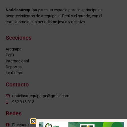
NoticiasArequipa.pe
es un espacio para los principales
acontecimientos de Arequipa, el Perú y el mundo, con el
entusiasmo de un periodismo joven y objetivo.
Secciones
Arequipa
Perú
Internacional
Deportes
Lo último
Contacto
noticiasarequipa.pe@gmail.com
982 918 013
Redes
Facebook