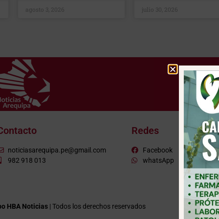
agosto 3, 2026
julio 30, 2026
Contacto
Redes
noticiasarequipa.pe@gmail.com
Facebook
982 918 013
whatsApp
o HBA Noticias
| Todos los derechos reservados