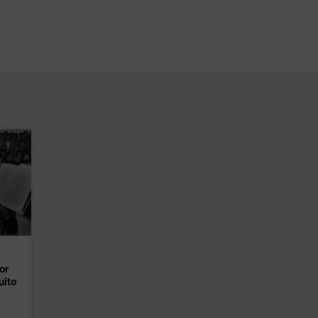
or
uito