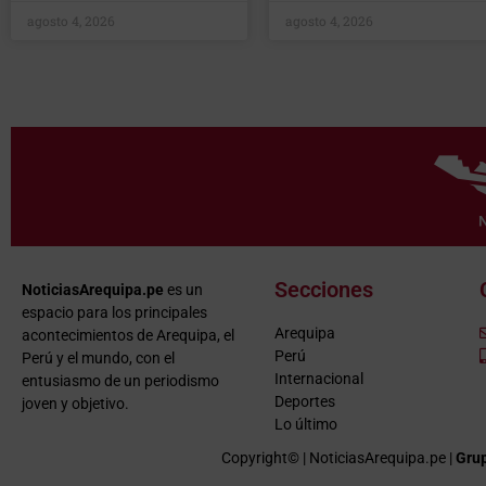
agosto 4, 2026
agosto 4, 2026
Secciones
NoticiasArequipa.pe
es un
espacio para los principales
Arequipa
acontecimientos de Arequipa, el
Perú
Perú y el mundo, con el
Internacional
entusiasmo de un periodismo
Deportes
joven y objetivo.
Lo último
Copyright© | NoticiasArequipa.pe |
Grup