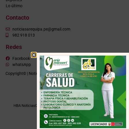
Lo último
Contacto
noticiasarequipa.pe@gmail.com
982 918 013
Redes
Facebook
whatsApp
Copyright© | NoticiasArequipa.pe |
Grupo HBA Noticias
| Todos los
derechos reservados
VISITE TAMBIÉN
HBA Noticias
Cusco Informa
Moquegua Noticias
Tacna Noticias
Puno Noticias