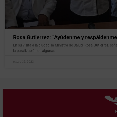
Rosa Gutierrez: “Ayúdenme y respáldenme
En su visita a la ciudad, la Ministra de Salud, Rosa Gutierrez, señ
la paralización de algunas
enero 16, 2023