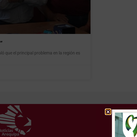
”
aló que el principal problema en la región es