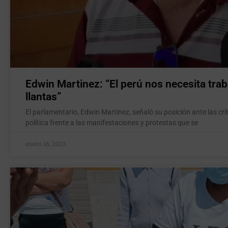
Edwin Martinez: “El perú nos necesita tr
llantas”
El parlamentario, Edwin Martinez, señaló su posición ante las crí
política frente a las manifestaciones y protestas que se
enero 16, 2023