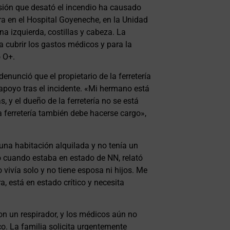
sión que desató el incendio ha causado
ra en el Hospital Goyeneche, en la Unidad
na izquierda, costillas y cabeza. La
 cubrir los gastos médicos y para la
o O+.
nunció que el propietario de la ferretería
apoyo tras el incidente. «Mi hermano está
y el dueño de la ferretería no se está
la ferretería también debe hacerse cargo»,
una habitación alquilada y no tenía un
tío cuando estaba en estado de NN, relató
 vivía solo y no tiene esposa ni hijos. Me
, está en estado crítico y necesita
on un respirador, y los médicos aún no
co. La familia solicita urgentemente