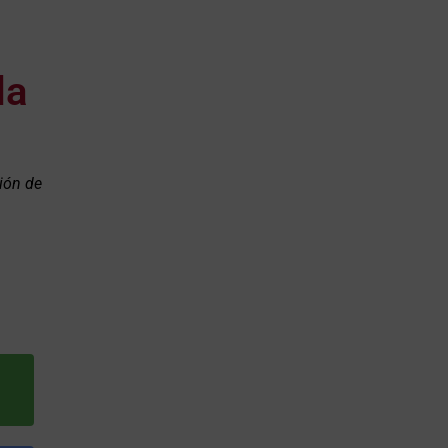
da
ción de
l