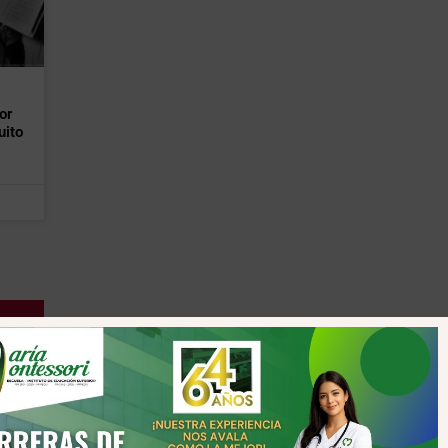
or
uito