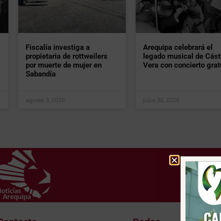
Fiscalía investiga a
Arequipa celebrará el
propietaria de rottweilers
legado musical de Cást
por muerte de mujer en
Vera con concierto grat
Sabandía
agosto 3, 2026
julio 30, 2026