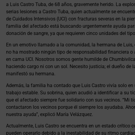
a Luis Castro Tuba, de 68 años, gravemente herido. La explo
serias lesiones a Castro Tuba, quien actualmente se encuent
de Cuidados Intensivos (UCI) con fracturas severas en la pier
familia del afectado está buscando urgentemente ayuda para
donación de sangre, ya que requieren cinco unidades del tip
En un emotivo llamado a la comunidad, la hermana de Luis, de
no ha mostrado ningún tipo de responsabilidad financiera o 
en cama UCI. Nosotros somos gente humilde de Chumbivilcas, 
haciendo cargo ni con un sol. Necesito justicia; el dueño de 
manifestó su hermana.
Además, la familia ha contado que Luis Castro vivía solo en 
trabajo estable. Su sobrina, quien acudió a identificar a su 
que el afectado siempre fue solidario con sus vecinos. “Mi tío
contactaron los vecinos porque él siempre los ayudaba. Ahora
nuestra ayuda”, explicó María Velázquez.
Actualmente, Luis Castro se encuentra en un estado crítico c
pueden operarlo debido a la inestabilidad de su ritmo cardía