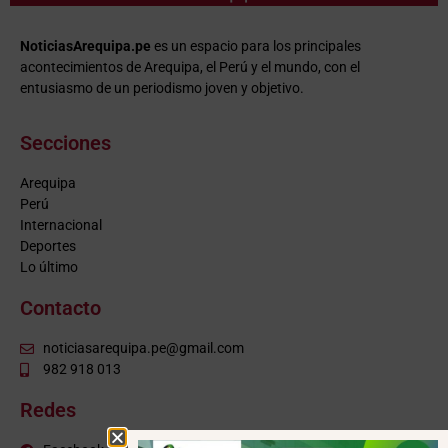
NoticiasArequipa.pe
es un espacio para los principales
acontecimientos de Arequipa, el Perú y el mundo, con el
entusiasmo de un periodismo joven y objetivo.
Secciones
Arequipa
Perú
Internacional
Deportes
Lo último
Contacto
noticiasarequipa.pe@gmail.com
982 918 013
Redes