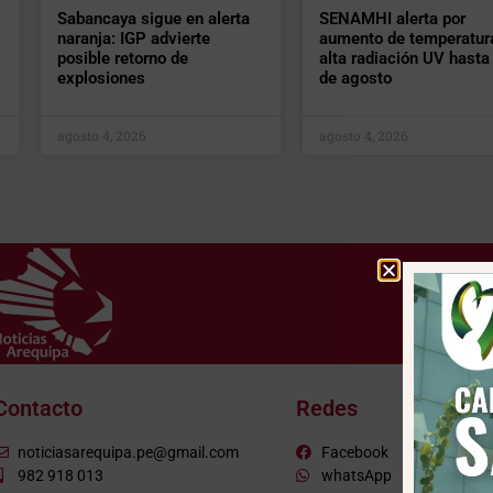
Sabancaya sigue en alerta
SENAMHI alerta por
naranja: IGP advierte
aumento de temperatur
posible retorno de
alta radiación UV hasta 
explosiones
de agosto
agosto 4, 2026
agosto 4, 2026
Contacto
Redes
noticiasarequipa.pe@gmail.com
Facebook
982 918 013
whatsApp