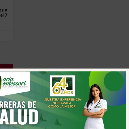
as y
el 7