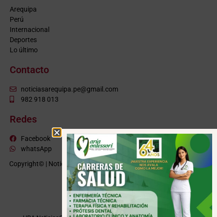
Arequipa
Perú
Internacional
Deportes
Lo último
Contacto
noticiasarequipa.pe@gmail.com
982 918 013
Redes
Facebook
whatsApp
Copyright© | NoticiasArequipa.pe |
Grupo HBA Noticias
| Todos los
derechos reservados
VISITE TAMBIÉN