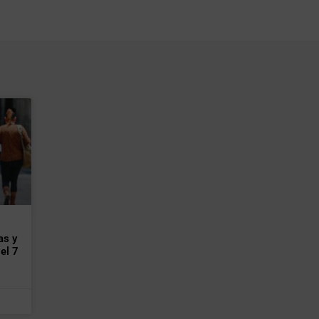
as y
el 7