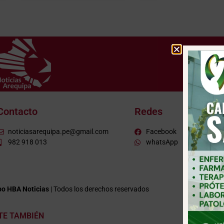
Contacto
Redes
noticiasarequipa.pe@gmail.com
Facebook
982 918 013
whatsApp
o HBA Noticias
| Todos los derechos reservados
ITE TAMBIÉN