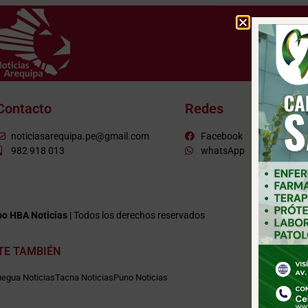
Contacto
Redes
noticiasarequipa.pe@gmail.com
Facebook
982 918 013
whatsApp
o HBA Noticias
| Todos los derechos reservados
ITE TAMBIÉN
egua Noticias
Tacna Noticias
Puno Noticias