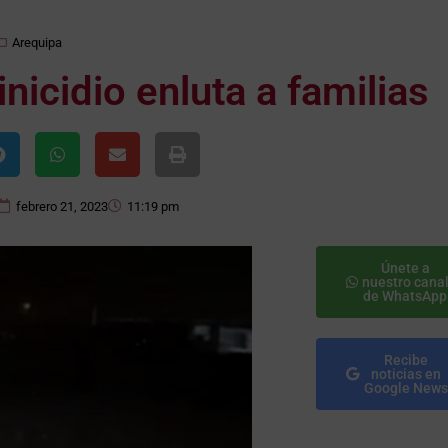
Arequipa
nicidio enluta a familias
febrero 21, 2023
11:19 pm
Únete a
nuestro cana
de WhatsApp
Recibe
noticias en
Google News