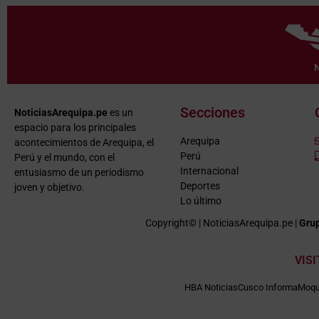
Secciones
NoticiasArequipa.pe
es un
espacio para los principales
Arequipa
acontecimientos de Arequipa, el
Perú
Perú y el mundo, con el
Internacional
entusiasmo de un periodismo
Deportes
joven y objetivo.
Lo último
Copyright© | NoticiasArequipa.pe |
Grup
VIS
HBA Noticias
Cusco Informa
Moqu