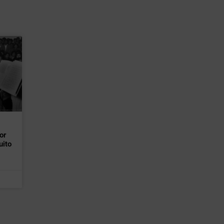
or
uito