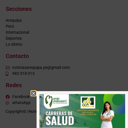
Secciones
Arequipa
Perú
Internacional
Deportes
Lo último
Contacto
noticiasarequipa.pe@gmail.com
982 918 013
Redes
Facebook
whatsApp
Copyright© | NoticiasArequipa.pe |
Grupo HBA Noticias
| Todos los
derechos reservados