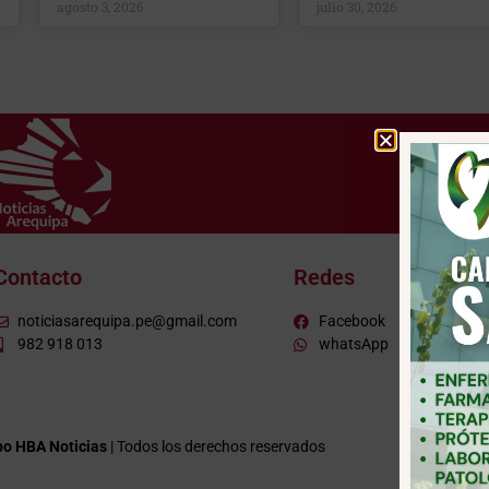
agosto 3, 2026
julio 30, 2026
Contacto
Redes
noticiasarequipa.pe@gmail.com
Facebook
982 918 013
whatsApp
o HBA Noticias
| Todos los derechos reservados