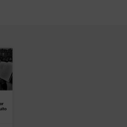
or
uito