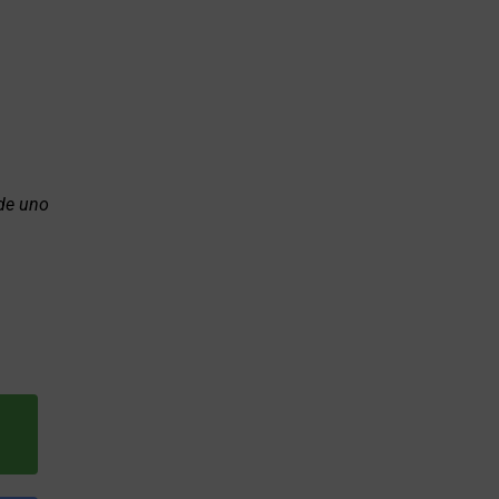
 de uno
l