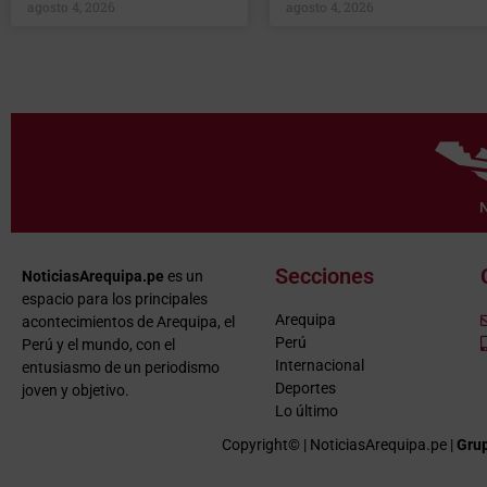
agosto 4, 2026
agosto 4, 2026
Secciones
NoticiasArequipa.pe
es un
espacio para los principales
Arequipa
acontecimientos de Arequipa, el
Perú
Perú y el mundo, con el
Internacional
entusiasmo de un periodismo
Deportes
joven y objetivo.
Lo último
Copyright© | NoticiasArequipa.pe |
Grup