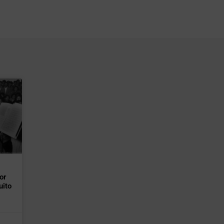
or
uito