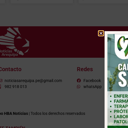
Contacto
Redes
noticiasarequipa.pe@gmail.com
Facebook
982 918 013
whatsApp
o HBA Noticias
| Todos los derechos reservados