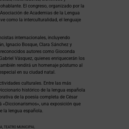
ohablante. El congreso, organizado por la
la Asociación de Academias de la Lengua
e como la interculturalidad, el lenguaje
cistas internacionales, incluyendo
n, Ignacio Bosque, Clara Sánchez y
de reconocidos autores como Gioconda
 Gabriel Vásquez, quienes enriquecerán los
o también rendirá un homenaje póstumo al
especial en su ciudad natal.
ctividades culturales. Entre las más
iccionario histórico de la lengua española
ativa de la poesía completa de César
rá «Diccionarismos», una exposición que
e la lengua española.
PA
,
TEATRO MUNICIPAL