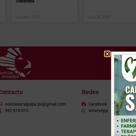
Sabandía
agosto 3, 2026
julio 30, 2026
Contacto
Redes
noticiasarequipa.pe@gmail.com
Facebook
982 918 013
whatsApp