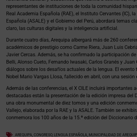
representantes de instituciones de toda la comunidad hispan
Real Academia Española (RAE), el Instituto Cervantes (IC), 
Española (ASALE) y el Gobierno del Perú, abordará temas clav
claro, las culturas digitales y la inteligencia artificial.
Durante cuatro días, Arequipa albergará más de 260 conferen
académicos de prestigio como Carme Riera, Juan Luis Cebriá
Javier Cercas. Además, se ha confirmado la participación 
Belli, Alonso Cueto, Fernando Iwasaki, Carlos Granés y Juan
diálogos sobre los desafíos actuales de la lengua. El event
Nobel Mario Vargas Llosa, fallecido en abril, con una sesión 
Además de las conferencias, el X CILE incluirá importantes a
destacadas están la presentación de la edición impresa del D
una obra monumental de diez tomos y una edición conmemor
Vallejo, elaborada por la RAE y la ASALE. También se exhibi
conmemora los 100 años de la 15.ª edición del Diccionario d
AREQUIPA
,
CONGRESO
,
LENGUA ESPAÑOLA
,
MUNICIPALIDAD DE AREQUI