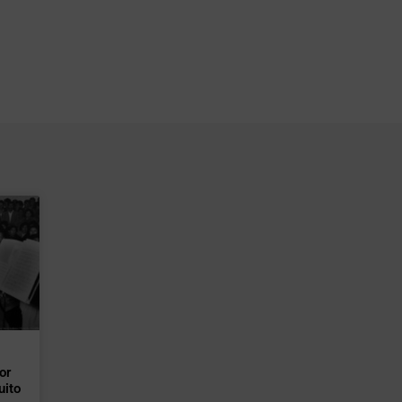
or
uito