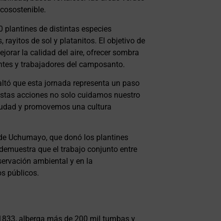
ecosostenible.
 plantines de distintas especies
 rayitos de sol y platanitos. El objetivo de
jorar la calidad del aire, ofrecer sombra
antes y trabajadores del camposanto.
altó que esta jornada representa un paso
 estas acciones no solo cuidamos nuestro
ciudad y promovemos una cultura
al de Uchumayo, que donó los plantines
l demuestra que el trabajo conjunto entre
servación ambiental y en la
os públicos.
 1833, alberga más de 200 mil tumbas y