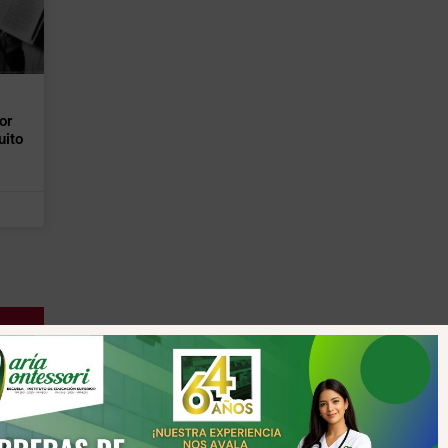
or
uito