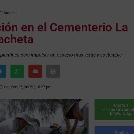
Arequipa
ión en el Cementerio La
acheta
lantines para impulsar un espacio más verde y sostenible.
octubre 17, 2025
5:27 pm
Únete a
nuestro cana
de WhatsApp
Recibe