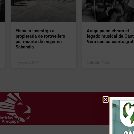
Fiscalía investiga a
Arequipa celebrará el
propietaria de rottweilers
legado musical de Cást
por muerte de mujer en
Vera con concierto grat
Sabandía
agosto 3, 2026
julio 30, 2026