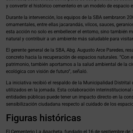
y convertir el histórico cementerio en un modelo de espacio 
Durante la intervención, los equipos de la SBA sembraron 200
ornamentales, entre ellas jacarandás, vilcos, sauces, geranios,
esta acción no solo es embellecer el entorno, sino también me
natural y contribuir a un ambiente más saludable para visit
El gerente general de la SBA, Abg. Augusto Arce Paredes, res
concreto hacia la recuperación de espacios naturales. “Con
patrimonio, también aportamos a la salud ambiental de la 
ecológica con visión de futuro”, señaló.
La iniciativa recibió el respaldo de la Municipalidad Distrit
utilizados en la jornada. Esta colaboración interinstituciona
entidades públicas puede tener un impacto directo en la con
sensibilización ciudadana respecto al cuidado de los espaci
Figuras históricas
El Cementerio La Apacheta, fundado el 16 de septiembre de